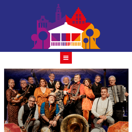
houtmansplantsoen-
seegerband-min