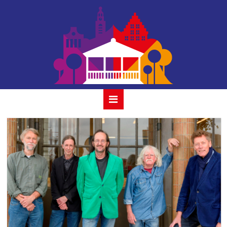
houtmansplantsoen-
amazing