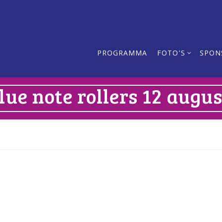
PROGRAMMA
FOTO’S
SPON
ue note rollers 12 augu