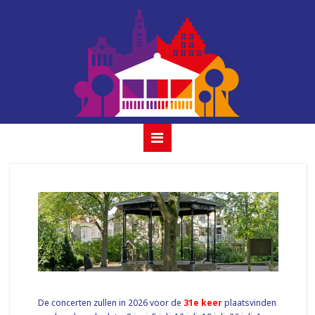
houtmansplantsoen
concerten
De concerten zullen in 2026 voor de
31e keer
plaatsvinden