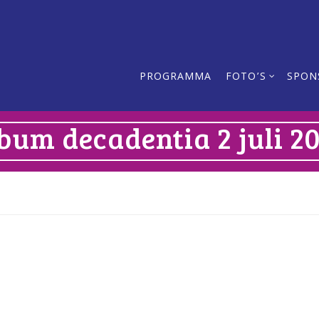
PROGRAMMA
FOTO’S
SPON
bum decadentia 2 juli 2