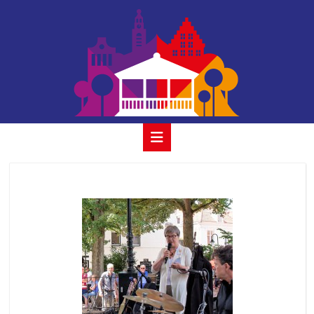
album lukić 9 juli
2017