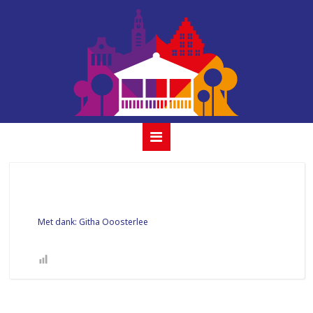
album savannah
21 juli 2024
Met dank: Githa Ooosterlee