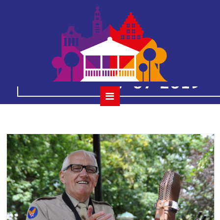
18
houtmansplantsoenc
07-07-2019