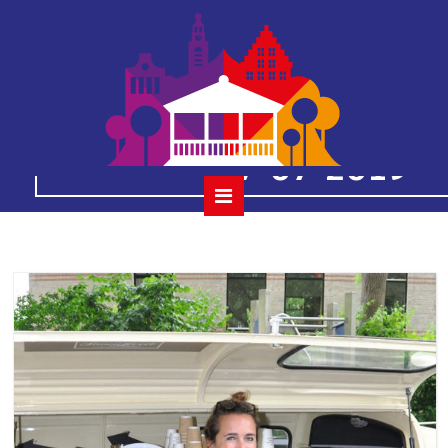
28
houtmansplantsoenc
07-07-2019