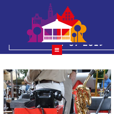
30
houtmansplantsoenc
07-07-2019