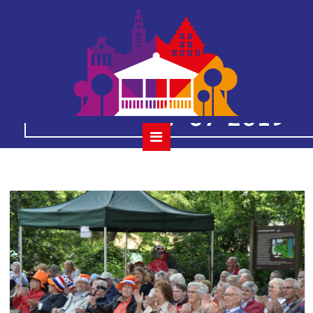
36
houtmansplantsoenc
07-07-2019