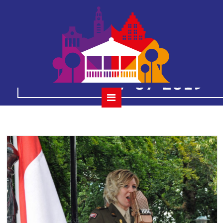
40
houtmansplantsoenc
07-07-2019