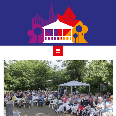
ot azoi & emine_
15