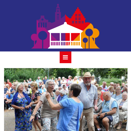
the red
strats_2019-20