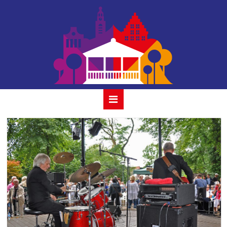
the red
strats_2019-37