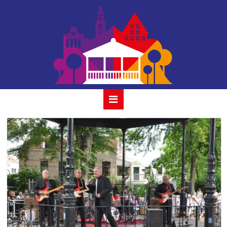
the red
strats_2019-4