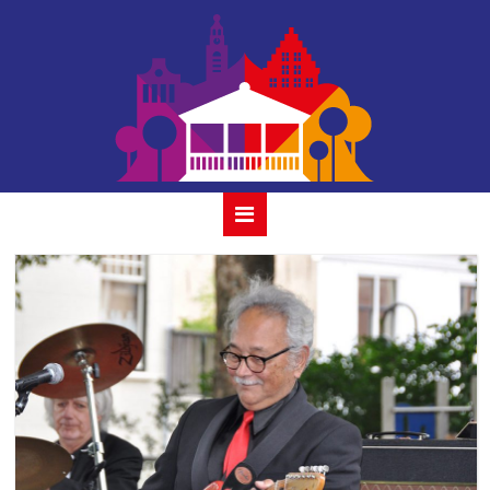
the red
strats_2019-6