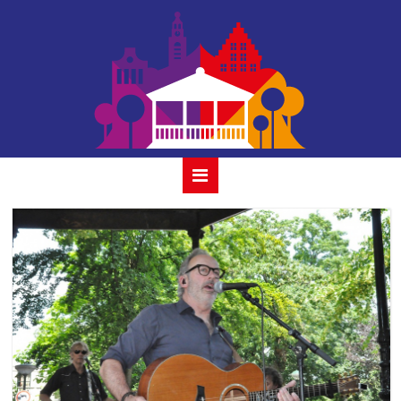
vof de kunst-23-
06-2019- 02