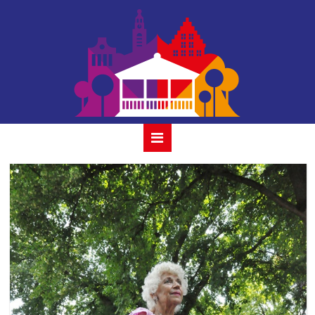
vof de kunst-23-
06-2019- 06