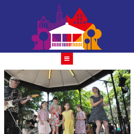
vof de kunst-23-
06-2019- 27