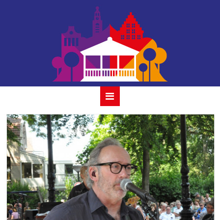
vof de kunst-23-
06-2019- 33