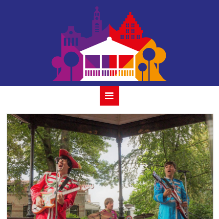
beatles revival
band_ 23