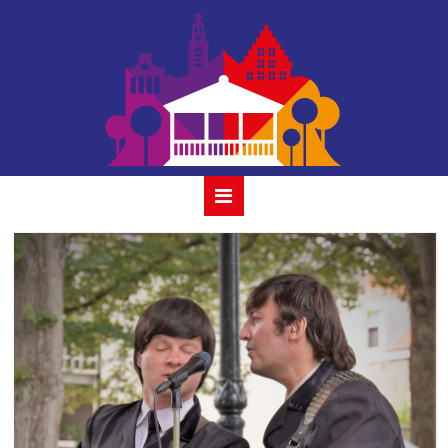
beatles revival
band_ 4