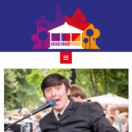
beatles revival
band_ 9