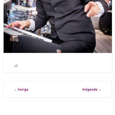
←
Vorige
Volgende
→