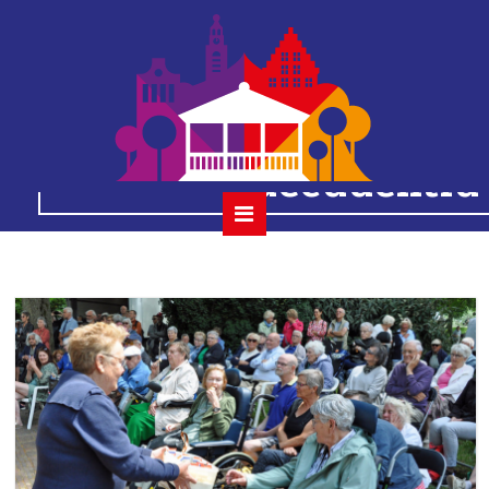
2023-07-02 1
houtmansplantsoenc
decadentia