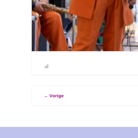
←
Vorige