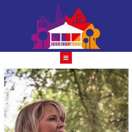
album ricky koole
& ocobar02