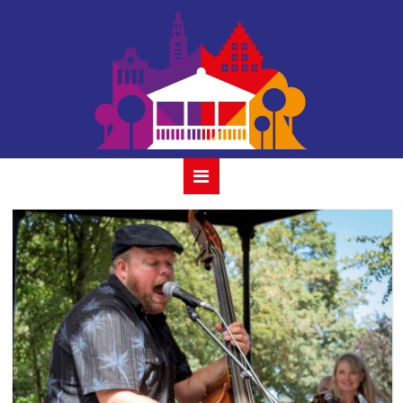
album ricky koole
& ocobar07