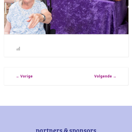
←
Vorige
Volgende
→
partners & sponsors