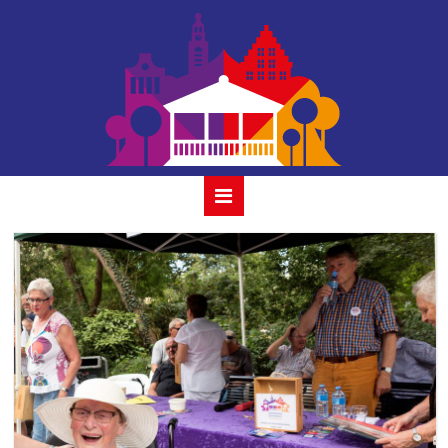
album ricky koole
& ocobar13