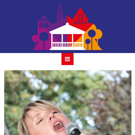
album ricky koole
& ocobar19