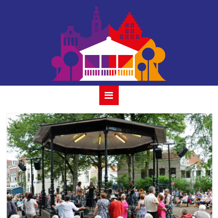
tess et les
moutons 21