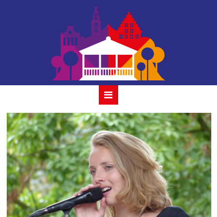
tess et les
moutons 25