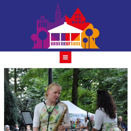
the-flageolettes-
16-juli-2023_05