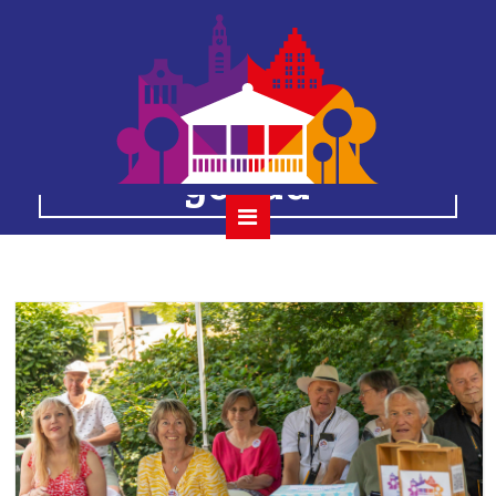
02 the red strats 7
augustus 2022
gouda