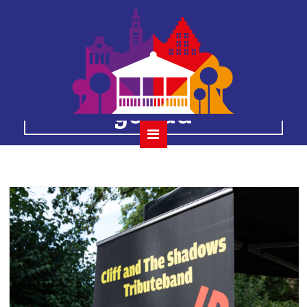
19 the red strats 7
augustus 2022
gouda