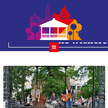
2023-08-13 2
houtmansplantsoenc
the wieners