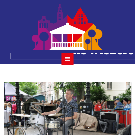
2023-08-13 2
houtmansplantsoenc
the wieners