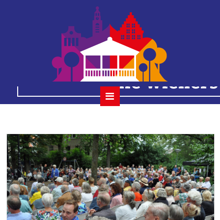
2023-08-13 5
houtmansplantsoenc
the wieners