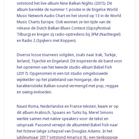
ontstond het live-album Nine Balkan Nights (2015). Dit
album bereikte de nummer 1 positie in de Engelse World
Music Network Audio Chart en het stond op 13 in de World
Music Charts Europe. Ook wonnen ze ten tijde van de
release de Dutch Balkan Blues Contest (Gipsyfestival
Tilburg) en kregen zij radio-optredens bij 3FM (Nachtegiel)
en Radio 2 (Spijkers met Koppen).
Diverse losse tournees volgden, zoals naar Irak, Turkije,
Ierland, Tsjechië en Engeland. Dit inspireerde de band voor
het opnemen van het tweede studio-album Babel Fish
(2017). Opgenomen in een tot studio omgebouwde
wijnkelder op het platteland van Hongarije, die de
karakteristieke Balkan-sound vermengd met pop, reggae
en swing-invloeden.
Naast Roma, Nederlandse en Franse teksten, kwam er op
dit album Arabisch, Spaans en Turks bij. Merel Simons
werkte samen met native speakers voor de tekst en
uitspraak. Passend verwijst de albumtitel Babel Fish naar
het fictieve talige schepsel van Douglas Adams. In het
jubileumjaar 2017 ontstond Amariszi XL: een tienkoppige