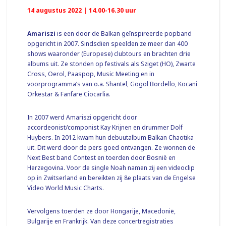
14 augustus 2022 | 14.00-16.30 uur
Amariszi
is een door de Balkan geïnspireerde popband
opgericht in 2007. Sindsdien speelden ze meer dan 400
shows waaronder (Europese) clubtours en brachten drie
albums uit. Ze stonden op festivals als Sziget (HO), Zwarte
Cross, Oerol, Paaspop, Music Meeting en in
voorprogramma’s van o.a. Shantel, Gogol Bordello, Kocani
Orkestar & Fanfare Ciocarlia.
In 2007 werd Amariszi opgericht door
accordeonist/componist Kay Krijnen en drummer Dolf
Huybers. In 2012 kwam hun debuutalbum Balkan Chaotika
uit. Dit werd door de pers goed ontvangen. Ze wonnen de
Next Best band Contest en toerden door Bosnië en
Herzegovina. Voor de single Noah namen zij een videoclip
op in Zwitserland en bereikten zij 8e plaats van de Engelse
Video World Music Charts.
Vervolgens toerden ze door Hongarije, Macedonië,
Bulgarije en Frankrijk. Van deze concertregistraties