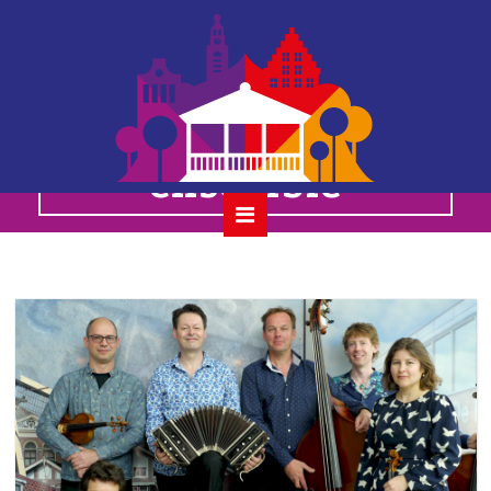
het carel
kraayenhof
ensemble