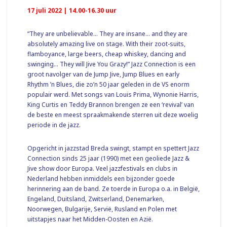
17 juli 2022 | 14.00-16.30 uur
“They are unbelievable… They are insane… and they are
absolutely amazing live on stage. With their zoot-suits,
flamboyance, large beers, cheap whiskey, dancing and
swinging… They will Jive You Grazy!” Jazz Connection is een
groot navolger van de Jump Jive, Jump Blues en early
Rhythm ’n Blues, die zo’n 50 jaar geleden in de VS enorm
populair werd. Met songs van Louis Prima, Wynonie Harris,
King Curtis en Teddy Brannon brengen ze een ‘revival’ van
de beste en meest spraakmakende sterren uit deze woelig
periode in de jazz.
Opgericht in jazzstad Breda swingt, stampt en spettert Jazz
Connection sinds 25 jaar (1990) met een geoliede Jazz &
Jive show door Europa. Veel jazzfestivals en clubs in
Nederland hebben inmiddels een bijzonder goede
herinnering aan de band. Ze toerde in Europa o.a. in België,
Engeland, Duitsland, Zwitserland, Denemarken,
Noorwegen, Bulgarije, Servië, Rusland en Polen met
uitstapjes naar het Midden-Oosten en Azië.