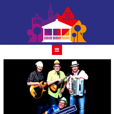
houtmansplantso
keesfaessensrolwag