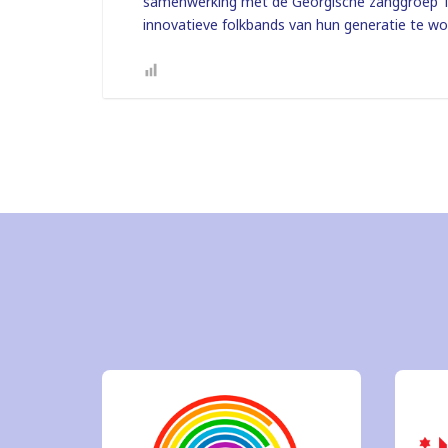
samenwerking met de Georgische zanggroep Tr
innovatieve folkbands van hun generatie te w