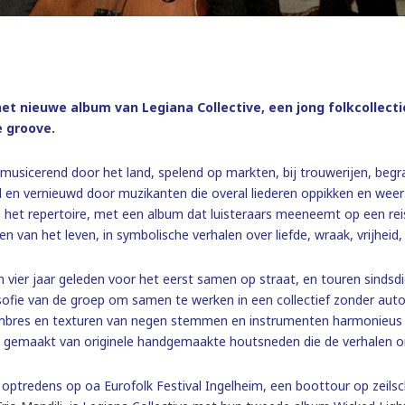
het nieuwe album van Legiana Collective, een jong folkcollec
e groove.
usicerend door het land, spelend op markten, bij trouwerijen, begra
d en vernieuwd door muzikanten die overal liederen oppikken en weer 
 het repertoire, met een album dat luisteraars meeneemt op een reis l
en van het leven, in symbolische verhalen over liefde, wraak, vrijhei
 vier jaar geleden voor het eerst samen op straat, en touren sindsdi
ofie van de groep om samen te werken in een collectief zonder autori
bres en texturen van negen stemmen en instrumenten harmonieus s
 gemaakt van originele handgemaakte houtsneden die de verhalen org
tredens op oa Eurofolk Festival Ingelheim, een boottour op zeilschi