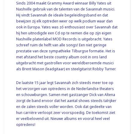
Sinds 2004 maakt Grammy Award winnaar Billy Yates uit
Nashville gebruik van de talenten van de Savannah musici.
Hij vindt Savannah de ideale begeleidingsband en dat
bewijzen zij elk optreden weer op welk podium waar dan
ook in Europa. Yates was zó enthousiast over Savannah dat
hij hen uitnodigde een Cd op te nemen die op zijn eigen
Nashville platenlabel MOD Records is uitgebracht. Yates
schreef ruim de helft van alle songs! Een niet geringe
prestatie van deze sympathieke Tilburgse formatie. Het is
met afstand het beste country album ooit in ons land
uitgebracht met gastrollen voor wereldberoemde musici
als Brent Mason (leadgitaar) en steelgitarist Robby Turner.
De laatste 15 jaar legt Savannah zich steeds meer toe op
het verzorgen van optredens in de Nederlandse theaters
en schouwburgen. Samen met gastzanger Dick van Altena
zorgt de band ervoor dat het aantal shows steeds talrijker
en de zalen steeds voller worden. Ook dat gedeelte van
hun carrière verloopt zeer voorspoedig. De toekomst ziet
er veelbelovend uit. Nieuwe albums en vooral heel veel
optredens!