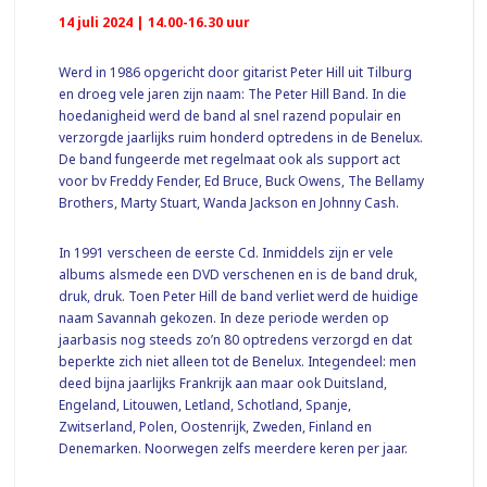
14 juli 2024 | 14.00-16.30 uur
Werd in 1986 opgericht door gitarist Peter Hill uit Tilburg
en droeg vele jaren zijn naam: The Peter Hill Band. In die
hoedanigheid werd de band al snel razend populair en
verzorgde jaarlijks ruim honderd optredens in de Benelux.
De band fungeerde met regelmaat ook als support act
voor bv Freddy Fender, Ed Bruce, Buck Owens, The Bellamy
Brothers, Marty Stuart, Wanda Jackson en Johnny Cash.
In 1991 verscheen de eerste Cd. Inmiddels zijn er vele
albums alsmede een DVD verschenen en is de band druk,
druk, druk. Toen Peter Hill de band verliet werd de huidige
naam Savannah gekozen. In deze periode werden op
jaarbasis nog steeds zo’n 80 optredens verzorgd en dat
beperkte zich niet alleen tot de Benelux. Integendeel: men
deed bijna jaarlijks Frankrijk aan maar ook Duitsland,
Engeland, Litouwen, Letland, Schotland, Spanje,
Zwitserland, Polen, Oostenrijk, Zweden, Finland en
Denemarken. Noorwegen zelfs meerdere keren per jaar.