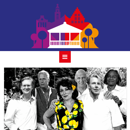
houtmansplantsoen-
simone-min