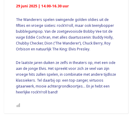
29 juni 2025 | 14.00-16.30 uur
The Wanderers spelen swingende golden oldies uit de
fifties en vroege sixties: rock’n’roll, maar ook teenybopper
bubblegumpop. Van de zoetgevooisde Bobby Vee tot de
vuige Eddie Cochran, met alles daartussenin: Buddy Holly,
Chubby Checker, Dion (‘The Wanderer’), Chuck Berry, Roy
Orbison en natuurlijk The King: Elvis Presley.
De laatste jaren duiken ze zelfs in theaters op, met een ode
aan de jonge Elvis. Het spreekt voor zich ze veel van zijn
vroege hits zullen spelen, in combinatie met andere tijdloze
klassiekers. Tel daarbij op: een top-zanger, virtuoos
gitaarwerk, mooie achtergrondkoortjes… En je hebt een
heerlijke rock’n’roll band!