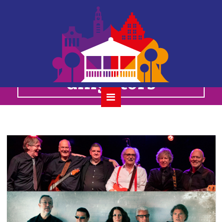
zz en de maskers |
renée & the
alligators