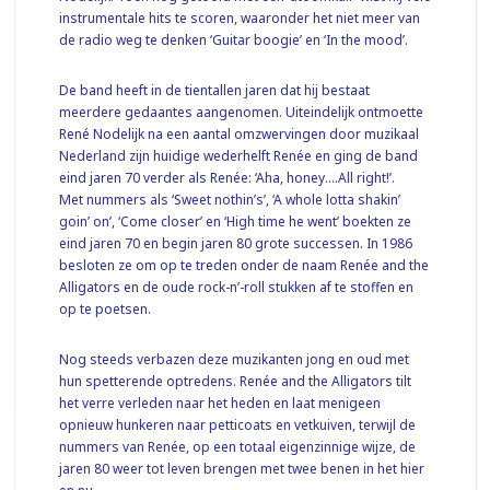
instrumentale hits te scoren, waaronder het niet meer van
de radio weg te denken ‘Guitar boogie’ en ‘In the mood’.
De band heeft in de tientallen jaren dat hij bestaat
meerdere gedaantes aangenomen. Uiteindelijk ontmoette
René Nodelijk na een aantal omzwervingen door muzikaal
Nederland zijn huidige wederhelft Renée en ging de band
eind jaren 70 verder als Renée: ‘Aha, honey….All right!’.
Met nummers als ‘Sweet nothin’s’, ‘A whole lotta shakin’
goin’ on’, ‘Come closer’ en ‘High time he went’ boekten ze
eind jaren 70 en begin jaren 80 grote successen. In 1986
besloten ze om op te treden onder de naam Renée and the
Alligators en de oude rock-n’-roll stukken af te stoffen en
op te poetsen.
Nog steeds verbazen deze muzikanten jong en oud met
hun spetterende optredens. Renée and the Alligators tilt
het verre verleden naar het heden en laat menigeen
opnieuw hunkeren naar petticoats en vetkuiven, terwijl de
nummers van Renée, op een totaal eigenzinnige wijze, de
jaren 80 weer tot leven brengen met twee benen in het hier