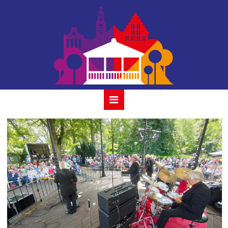
the-red-strats-30-
juli-2023_04