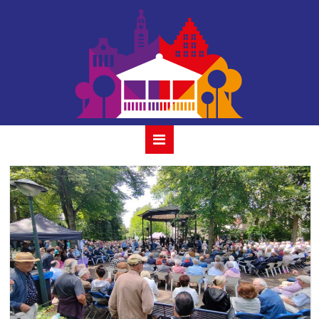
the-red-strats-30-
juli-2023_06