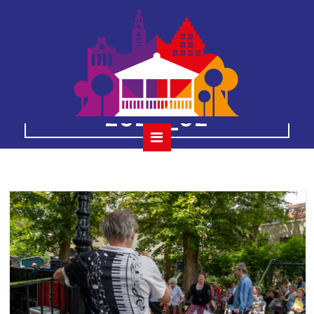
the-wanderers-
27-augustus-
2023_02